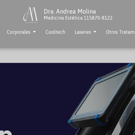
Dra. Andrea Molina
Medicina Estética 115870-8122
Corporales
Cooltech
Laseres
Otros Tratam