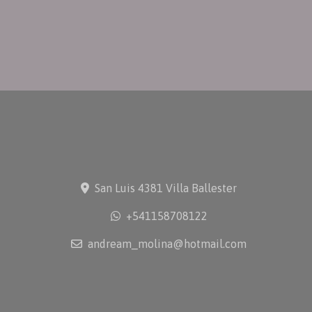
San Luis 4381 Villa Ballester
+541158708122
andream_molina@hotmail.com