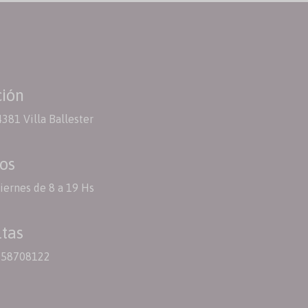
ción
4381 Villa Ballester
os
iernes de 8 a 19 Hs
tas
158708122