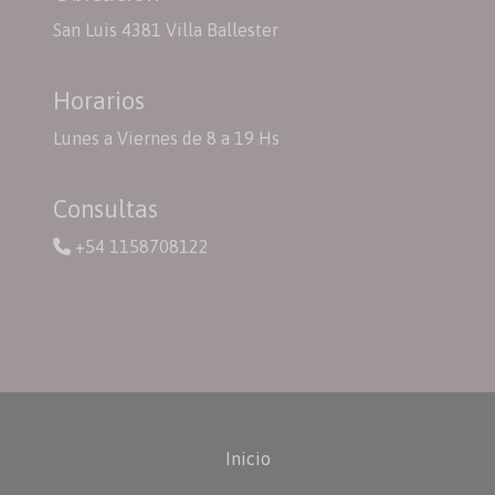
San Luis 4381 Villa Ballester
Horarios
Lunes a Viernes de 8 a 19 Hs
Consultas
+54 1158708122
Inicio